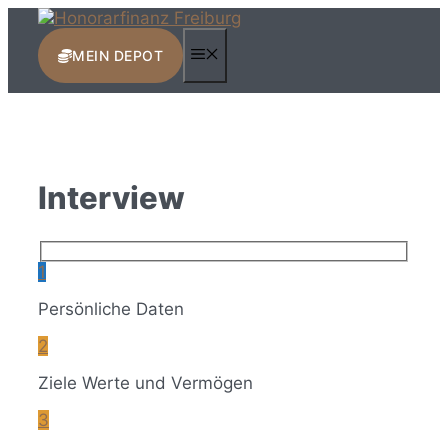
Zum
Inhalt
MENÜ
springen
MEIN DEPOT
Interview
1
Persönliche Daten
2
Ziele Werte und Vermögen
3