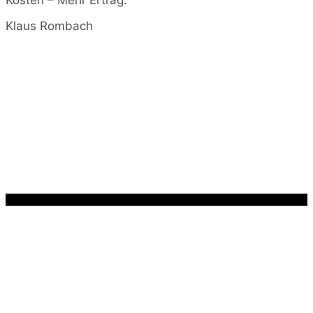
Kosten – Mehr Ertrag.“
Klaus Rombach