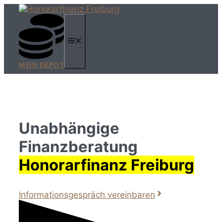
Zum
Inhalt
springen
MENÜ
MEIN DEPOT
Unabhängige
Finanzberatung
Honorarfinanz Freiburg
Informationsgespräch vereinbaren