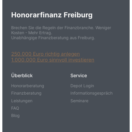
Honorarfinanz Freiburg
Brechen Sie die Regeln der Finanzbranche. Weniger
Kosten - Mehr Ertrag.
Unabhängige Finanzberatung aus Freiburg.
250.000 Euro richtig anlegen
1.000.000 Euro sinnvoll investieren
Überblick
Service
Honorarberatung
Depot Login
Finanzberatung
Informationsgespräch
Leistungen
Seminare
FAQ
Blog