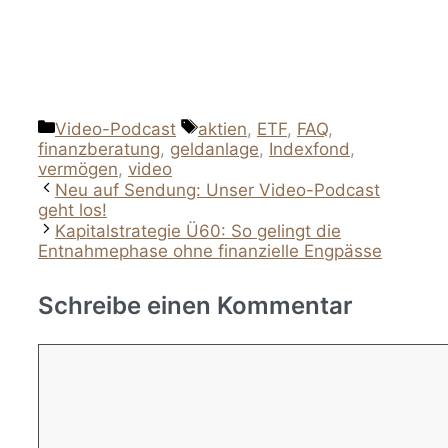
Kategorien
Schlagwörter
Video-Podcast
aktien
,
ETF
,
FAQ
,
finanzberatung
,
geldanlage
,
Indexfond
,
vermögen
,
video
Neu auf Sendung: Unser Video-Podcast
geht los!
Kapitalstrategie Ü60: So gelingt die
Entnahmephase ohne finanzielle Engpässe
Schreibe einen Kommentar
Kommentar