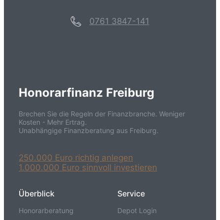
0761 3847-141
Honorarfinanz Freiburg
Brechen Sie die Regeln der Finanzbranche. Weniger
Kosten - Mehr Ertrag.
Unabhängige Finanzberatung aus Freiburg.
250.000 Euro richtig anlegen
1.000.000 Euro sinnvoll investieren
Überblick
Service
Honorarberatung
Depot Login