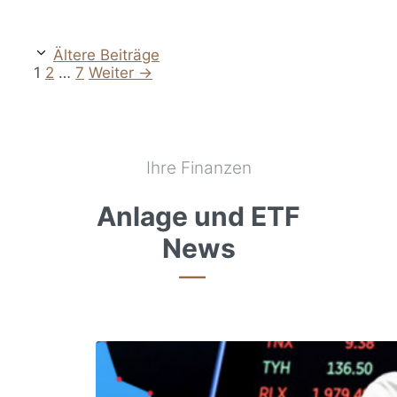
Ältere Beiträge
Seite
Seite
Seite
1
2
…
7
Weiter
→
Ihre Finanzen
Anlage und ETF
News