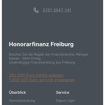
0761 3847-141
Honorarfinanz Freiburg
Brechen Sie die Regeln der Finanzbranche. Weniger
Kosten - Mehr Ertrag.
Unabhängige Finanzberatung aus Freiburg.
250.000 Euro richtig anlegen
1.000.000 Euro sinnvoll investieren
Überblick
Service
Honorarberatung
Depot Login