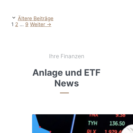
Ältere Beiträge
Seite
Seite
Seite
1
2
…
9
Weiter
→
Ihre Finanzen
Anlage und ETF
News