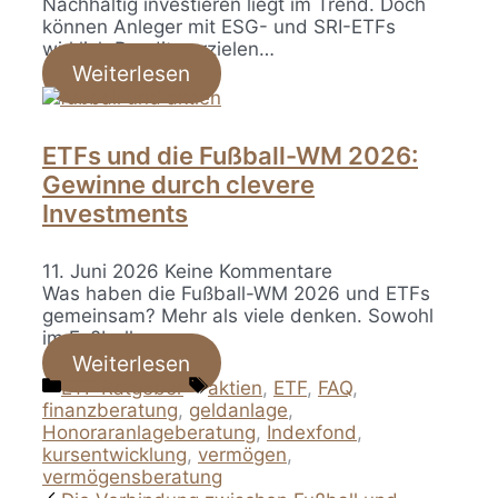
Nachhaltig investieren liegt im Trend. Doch
können Anleger mit ESG- und SRI-ETFs
wirklich Rendite erzielen…
Weiterlesen
ETFs und die Fußball-WM 2026:
Gewinne durch clevere
Investments
11. Juni 2026
Keine Kommentare
Was haben die Fußball-WM 2026 und ETFs
gemeinsam? Mehr als viele denken. Sowohl
im Fußball…
Weiterlesen
Kategorien
Schlagwörter
ETF Ratgeber
aktien
,
ETF
,
FAQ
,
finanzberatung
,
geldanlage
,
Honoraranlageberatung
,
Indexfond
,
kursentwicklung
,
vermögen
,
vermögensberatung