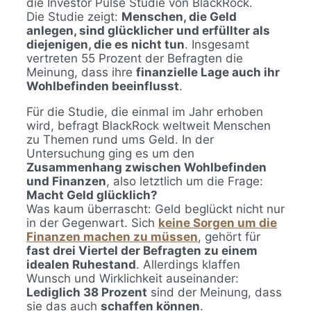
die Investor Pulse Studie von BlackRock.
Die Studie zeigt:
Menschen, die Geld
anlegen, sind glücklicher und erfüllter als
diejenigen, die es nicht tun
. Insgesamt
vertreten 55 Prozent der Befragten die
Meinung, dass ihre
finanzielle Lage auch ihr
Wohlbefinden beeinflusst
.
Für die Studie, die einmal im Jahr erhoben
wird, befragt BlackRock weltweit Menschen
zu Themen rund ums Geld. In der
Untersuchung ging es um den
Zusammenhang zwischen Wohlbefinden
und Finanzen
, also letztlich um die Frage:
Macht Geld glücklich?
Was kaum überrascht: Geld beglückt nicht nur
in der Gegenwart. Sich
keine Sorgen um die
Finanzen machen zu müssen
, gehört für
fast drei Viertel der Befragten zu einem
idealen Ruhestand
. Allerdings klaffen
Wunsch und Wirklichkeit auseinander:
Lediglich 38 Prozent
sind der Meinung, dass
sie das auch
schaffen können
.