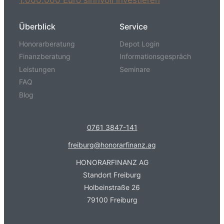
1.000.000 Euro sinnvoll investieren
Überblick
Service
Honorarberatung
Depot Login
Finanzberatung
Informationsgespräch
Leistungen
Seminare
FAQ
Blog
0761 3847-141
freiburg@honorarfinanz.ag
HONORARFINANZ AG
Standort Freiburg
Holbeinstraße 26
79100 Freiburg