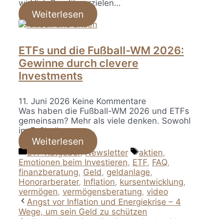
wirklich Rendite erzielen…
Weiterlesen
ETFs und die Fußball-WM 2026:
Gewinne durch clevere
Investments
11. Juni 2026
Keine Kommentare
Was haben die Fußball-WM 2026 und ETFs
gemeinsam? Mehr als viele denken. Sowohl
im Fußball…
Weiterlesen
Kategorien
Schlagwörter
ETF Ratgeber
,
Newsletter
aktien
,
Emotionen beim Investieren
,
ETF
,
FAQ
,
finanzberatung
,
Geld
,
geldanlage
,
Honorarberater
,
Inflation
,
kursentwicklung
,
vermögen
,
vermögensberatung
,
video
Angst vor Inflation und Energiekrise – 4
Wege, um sein Geld zu schützen