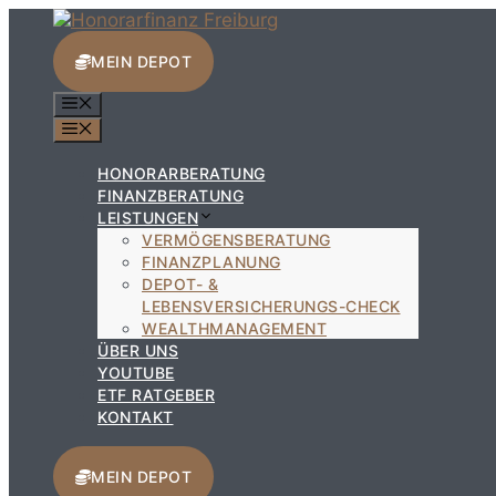
Zum
Inhalt
springen
MEIN DEPOT
MENÜ
MENÜ
HONORARBERATUNG
FINANZBERATUNG
LEISTUNGEN
VERMÖGENSBERATUNG
FINANZPLANUNG
DEPOT- &
LEBENSVERSICHERUNGS-CHECK
WEALTHMANAGEMENT
ÜBER UNS
YOUTUBE
ETF RATGEBER
KONTAKT
MEIN DEPOT