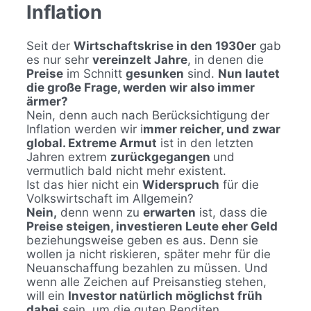
Inflation
Seit der
Wirtschaftskrise in den 1930er
gab
es nur sehr
vereinzelt Jahre
, in denen die
Preise
im Schnitt
gesunken
sind.
Nun lautet
die große Frage, werden wir also immer
ärmer?
Nein, denn auch nach Berücksichtigung der
Inflation werden wir i
mmer reicher, und zwar
global.
Extreme Armut
ist in den letzten
Jahren extrem
zurückgegangen
und
vermutlich bald nicht mehr existent.
Ist das hier nicht ein
Widerspruch
für die
Volkswirtschaft im Allgemein?
Nein,
denn wenn zu
erwarten
ist, dass die
Preise steigen, investieren Leute eher Geld
beziehungsweise geben es aus. Denn sie
wollen ja nicht riskieren, später mehr für die
Neuanschaffung bezahlen zu müssen. Und
wenn alle Zeichen auf Preisanstieg stehen,
will ein
Investor natürlich möglichst früh
dabei
sein, um die guten Renditen