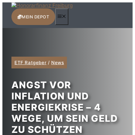
Zum
Inhalt
MENÜ
springen
MEIN DEPOT
ETF Ratgeber
/
News
ANGST VOR
INFLATION UND
ENERGIEKRISE – 4
WEGE, UM SEIN GELD
ZU SCHÜTZEN