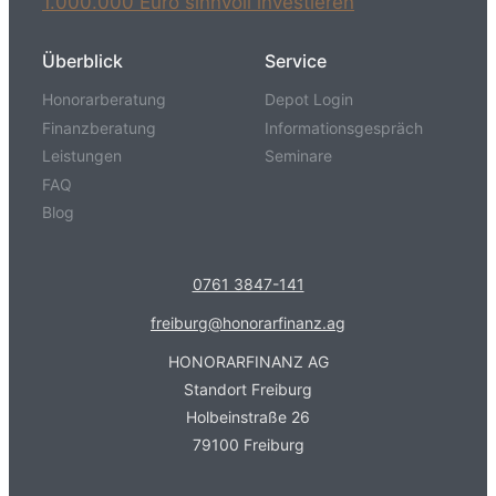
1.000.000 Euro sinnvoll investieren
Überblick
Service
Honorarberatung
Depot Login
Finanzberatung
Informationsgespräch
Leistungen
Seminare
FAQ
Blog
0761 3847-141
freiburg@honorarfinanz.ag
HONORARFINANZ AG
Standort Freiburg
Holbeinstraße 26
79100 Freiburg