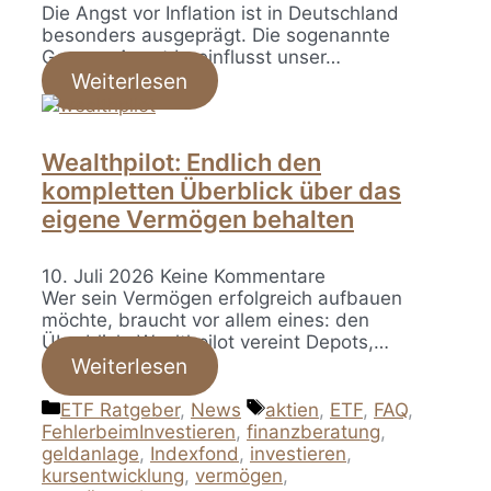
Die Angst vor Inflation ist in Deutschland
besonders ausgeprägt. Die sogenannte
German Angst beeinflusst unser…
Weiterlesen
Wealthpilot: Endlich den
kompletten Überblick über das
eigene Vermögen behalten
10. Juli 2026
Keine Kommentare
Wer sein Vermögen erfolgreich aufbauen
möchte, braucht vor allem eines: den
Überblick. Wealthpilot vereint Depots,…
Weiterlesen
Kategorien
Schlagwörter
ETF Ratgeber
,
News
aktien
,
ETF
,
FAQ
,
FehlerbeimInvestieren
,
finanzberatung
,
geldanlage
,
Indexfond
,
investieren
,
kursentwicklung
,
vermögen
,