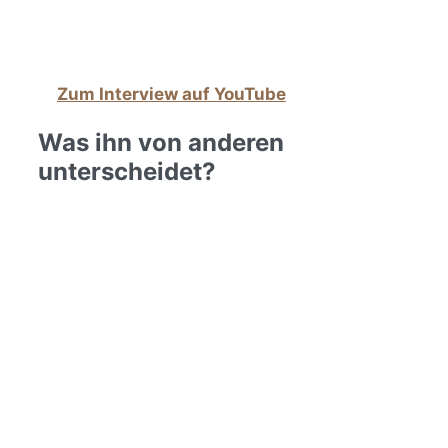
sowohl vor der Kamera als auch in
Printmedien. Zuletzt war er an der
Börse
Frankfurt
zu Gast, um über das Thema
ETFs
im Alter
zu sprechen.
➡
Zum Interview auf YouTube
Was ihn von anderen
unterscheidet?
Er hat sich freiwillig gesetzlich dazu
verpflichtet, keine Provisionen
anzunehmen. Wie ein Steuerberater oder
Anwalt arbeitet er nur auf Honorarbasis –
unabhängig, objektiv und frei von
Interessenkonflikten.
„Finanzielle Unabhängigkeit ist kein Zufall –
sie ist das Ergebnis einer klaren Strategie.“
Lassen Sie sich beraten, wie Sie Ihr
Vermögen nachhaltig sichern und aus Ihrer
Kapitalanlage das Beste herausholen.