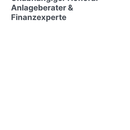
Anlageberater &
Finanzexperte
Klaus Rombach gehört zu den wenigen in
Deutschland zugelassenen und von der
BaFin
lizenzierten Honorar-Anlageberatern
. Seit
2002 ist er in der Finanzbranche tätig und
verfügt über ein fundiertes Studium in
Wirtschaft und Finanzen
.
Als
zertifizierter Berater für ETF/Indexfonds
und
akkreditierter Berater für
wissenschaftliche Anlageberatung
kombiniert er
evidenzbasierte
Anlagestrategien mit praxisnaher
Erfahrung
. Sein Fokus:
eine transparente,
provisionsfreie Beratung
, die ausschließlich
im Interesse seiner Mandanten steht.
Klaus Rombach ist regelmäßig als
Finanzexperte in Interviews zu sehen –