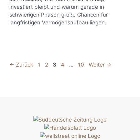
investiert bleibt und warum gerade in
schwierigen Phasen große Chancen für
langfristigen Vermögensaufbau liegen.
Seite
Seite
Seite
Seite
Seite
←
Zurück
1
2
3
4
…
10
Weiter
→