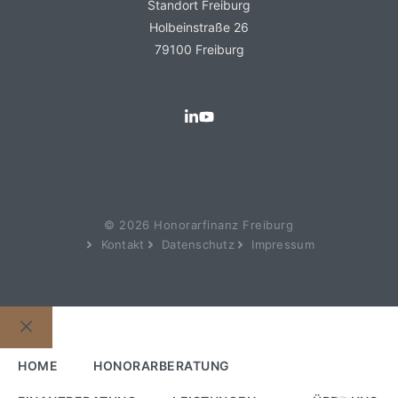
Standort Freiburg
Holbeinstraße 26
79100 Freiburg
© 2026 Honorarfinanz Freiburg
Kontakt
Datenschutz
Impressum
Kundenbewertungen und Erfahrungen zu
Honorarfinanz AG - Freiburg
Schließen
SEHR GUT
100%
HOME
HONORARBERATUNG
Empfehlungen auf
ProvenExpert.com
4,89 / 5,00