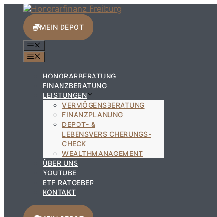
Zum
Inhalt
springen
MEIN DEPOT
MENÜ
MENÜ
HONORARBERATUNG
FINANZBERATUNG
LEISTUNGEN
VERMÖGENSBERATUNG
FINANZPLANUNG
DEPOT- &
LEBENSVERSICHERUNGS-
CHECK
WEALTHMANAGEMENT
ÜBER UNS
YOUTUBE
ETF RATGEBER
KONTAKT