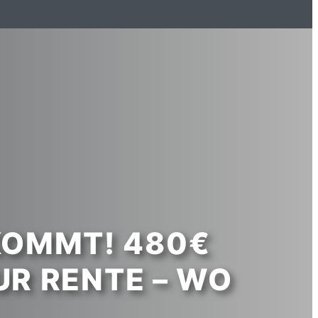
KOMMT! 480€
UR RENTE – WO