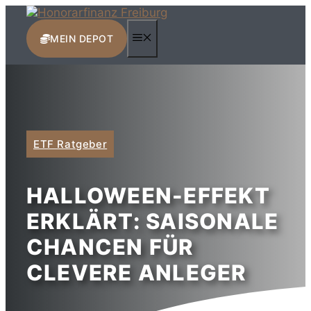
Zum
Inhalt
MENÜ
springen
MEIN DEPOT
ETF Ratgeber
HALLOWEEN-EFFEKT
ERKLÄRT: SAISONALE
CHANCEN FÜR
CLEVERE ANLEGER