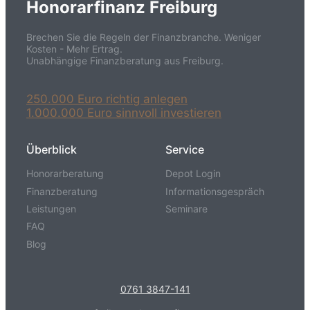
Honorarfinanz Freiburg
Brechen Sie die Regeln der Finanzbranche. Weniger
Kosten - Mehr Ertrag.
Unabhängige Finanzberatung aus Freiburg.
250.000 Euro richtig anlegen
1.000.000 Euro sinnvoll investieren
Überblick
Service
Honorarberatung
Depot Login
Finanzberatung
Informationsgespräch
Leistungen
Seminare
FAQ
Blog
0761 3847-141