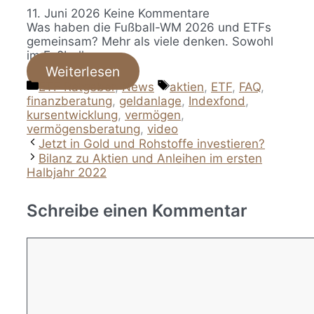
11. Juni 2026
Keine Kommentare
Was haben die Fußball-WM 2026 und ETFs
gemeinsam? Mehr als viele denken. Sowohl
im Fußball…
Weiterlesen
Kategorien
Schlagwörter
ETF Ratgeber
,
News
aktien
,
ETF
,
FAQ
,
finanzberatung
,
geldanlage
,
Indexfond
,
kursentwicklung
,
vermögen
,
vermögensberatung
,
video
Jetzt in Gold und Rohstoffe investieren?
Bilanz zu Aktien und Anleihen im ersten
Halbjahr 2022
Schreibe einen Kommentar
Kommentar