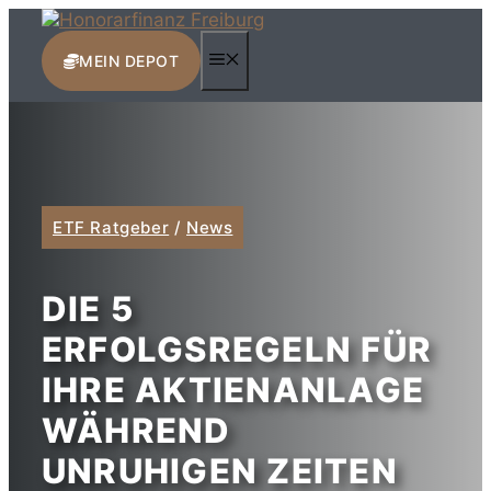
Zum
Inhalt
MENÜ
springen
MEIN DEPOT
ETF Ratgeber
/
News
DIE 5
ERFOLGSREGELN FÜR
IHRE AKTIENANLAGE
WÄHREND
UNRUHIGEN ZEITEN