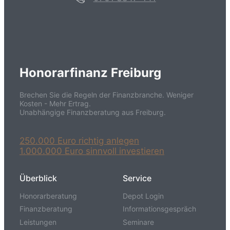
Honorarfinanz Freiburg
Brechen Sie die Regeln der Finanzbranche. Weniger
Kosten - Mehr Ertrag.
Unabhängige Finanzberatung aus Freiburg.
250.000 Euro richtig anlegen
1.000.000 Euro sinnvoll investieren
Überblick
Service
Honorarberatung
Depot Login
Finanzberatung
Informationsgespräch
Leistungen
Seminare