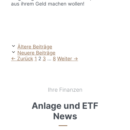
aus ihrem Geld machen wollen!
Ältere Beiträge
Neuere Beiträge
Seite
Seite
Seite
Seite
←
Zurück
1
2
3
…
8
Weiter
→
Ihre Finanzen
Anlage und ETF
News