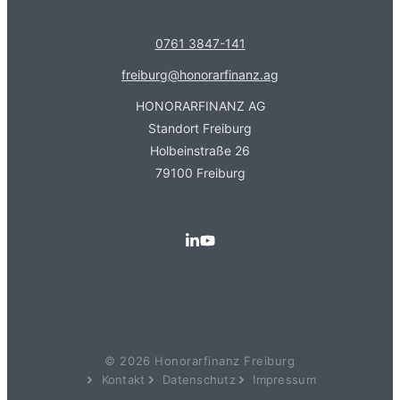
0761 3847-141
freiburg@honorarfinanz.ag
HONORARFINANZ AG
Standort Freiburg
Holbeinstraße 26
79100 Freiburg
Kundenbewertungen und Erfahrungen zu
Honorarfinanz AG - Freiburg
© 2026 Honorarfinanz Freiburg
Kontakt
Datenschutz
Impressum
SEHR GUT
100%