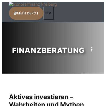
Zum
Inhalt
MENÜ
springen
MEIN DEPOT
FINANZBERATUNG
Aktives investieren –
Wahrheiten und Mythen