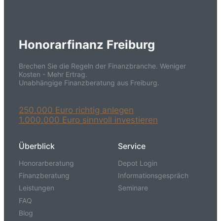
Honorarfinanz Freiburg
Brechen Sie die Regeln der Finanzbranche. Weniger
Kosten - Mehr Ertrag.
Unabhängige Finanzberatung aus Freiburg.
250.000 Euro richtig anlegen
1.000.000 Euro sinnvoll investieren
Überblick
Service
Honorarberatung
Depot Login
Finanzberatung
Informationsgespräch
Leistungen
Seminare
FAQ
Blog