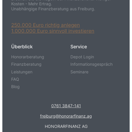
Kosten - Mehr Ertrag.
Unabhängige Finanzberatung aus Freiburg.
250.000 Euro richtig anlegen
1.000.000 Euro sinnvoll investieren
Überblick
Service
Honorarberatung
Depot Login
Finanzberatung
Informationsgespräch
Leistungen
Seminare
FAQ
Blog
0761 3847-141
freiburg@honorarfinanz.ag
HONORARFINANZ AG