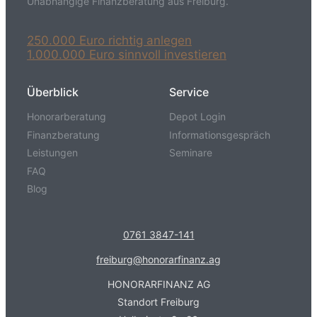
Unabhängige Finanzberatung aus Freiburg.
250.000 Euro richtig anlegen
1.000.000 Euro sinnvoll investieren
Überblick
Service
Honorarberatung
Depot Login
Finanzberatung
Informationsgespräch
Leistungen
Seminare
FAQ
Blog
0761 3847-141
freiburg@honorarfinanz.ag
HONORARFINANZ AG
Standort Freiburg