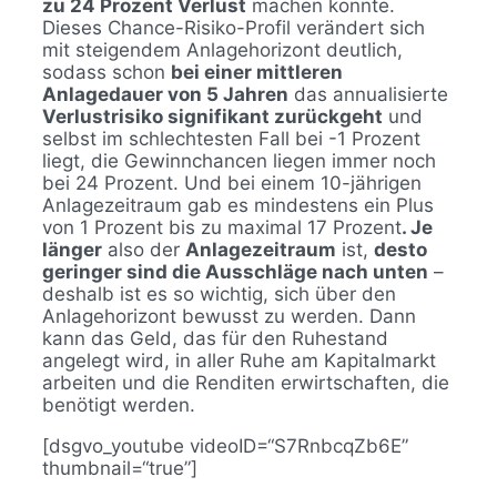
zu 24 Prozent Verlust
machen konnte.
Dieses Chance-Risiko-Profil verändert sich
mit steigendem Anlagehorizont deutlich,
sodass schon
bei einer mittleren
Anlagedauer von 5 Jahren
das annualisierte
Verlustrisiko signifikant zurückgeht
und
selbst im schlechtesten Fall bei -1 Prozent
liegt, die Gewinnchancen liegen immer noch
bei 24 Prozent. Und bei einem 10-jährigen
Anlagezeitraum gab es mindestens ein Plus
von 1 Prozent bis zu maximal 17 Prozent
. Je
länger
also der
Anlagezeitraum
ist,
desto
geringer sind die Ausschläge nach unten
–
deshalb ist es so wichtig, sich über den
Anlagehorizont bewusst zu werden. Dann
kann das Geld, das für den Ruhestand
angelegt wird, in aller Ruhe am Kapitalmarkt
arbeiten und die Renditen erwirtschaften, die
benötigt werden.
[dsgvo_youtube videoID=“S7RnbcqZb6E”
thumbnail=“true”]