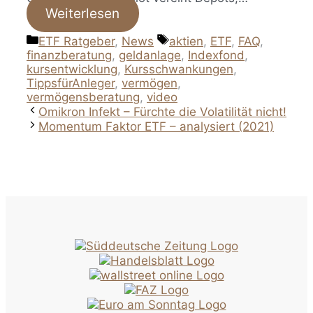
Weiterlesen
Kategorien
Schlagwörter
ETF Ratgeber
,
News
aktien
,
ETF
,
FAQ
,
finanzberatung
,
geldanlage
,
Indexfond
,
kursentwicklung
,
Kursschwankungen
,
TippsfürAnleger
,
vermögen
,
vermögensberatung
,
video
Omikron Infekt – Fürchte die Volatilität nicht!
Momentum Faktor ETF – analysiert (2021)