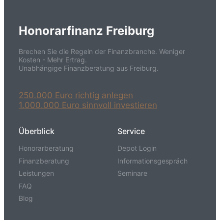
Honorarfinanz Freiburg
Brechen Sie die Regeln der Finanzbranche. Weniger
Kosten - Mehr Ertrag.
Unabhängige Finanzberatung aus Freiburg.
250.000 Euro richtig anlegen
1.000.000 Euro sinnvoll investieren
Überblick
Service
Honorarberatung
Depot Login
Finanzberatung
Informationsgespräch
Leistungen
Seminare
FAQ
Blog