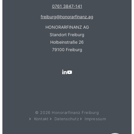
0761 3847-141
freiburg@honorarfinanz.ag
HONORARFINANZ AG
Standort Freiburg
Holbeinstraße 26
79100 Freiburg
Kundenbewertungen und Erfahrungen zu
Honorarfinanz AG - Freiburg
© 2026 Honorarfinanz Freiburg
SEHR GUT
Kontakt
Datenschutz
Impressum
100%
Empfehlungen auf
ProvenExpert.com
4,89 / 5,00