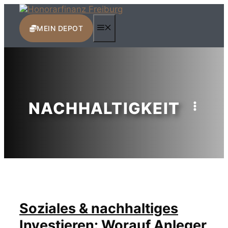
Zum
Inhalt
MENÜ
springen
MEIN DEPOT
NACHHALTIGKEIT
Soziales & nachhaltiges
Investieren: Worauf Anleger