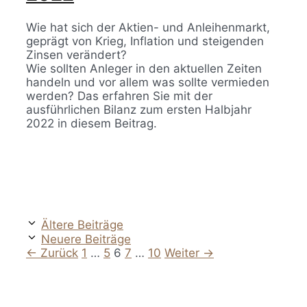
Wie hat sich der Aktien- und Anleihenmarkt,
geprägt von Krieg, Inflation und steigenden
Zinsen verändert?
Wie sollten Anleger in den aktuellen Zeiten
handeln und vor allem was sollte vermieden
werden? Das erfahren Sie mit der
ausführlichen Bilanz zum ersten Halbjahr
2022 in diesem Beitrag.
Ältere Beiträge
Neuere Beiträge
Seite
Seite
Seite
Seite
Seite
←
Zurück
1
…
5
6
7
…
10
Weiter
→