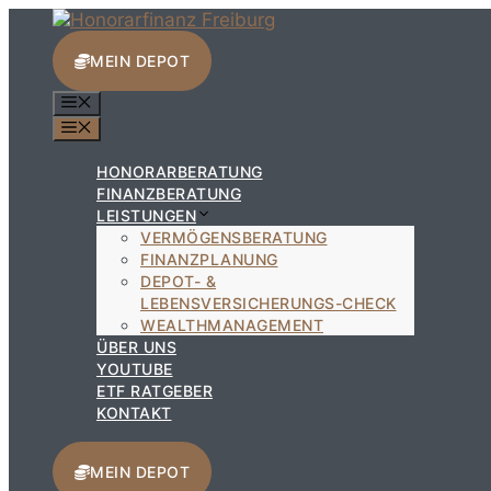
Zum
Inhalt
springen
MEIN DEPOT
MENÜ
MENÜ
HONORARBERATUNG
FINANZBERATUNG
LEISTUNGEN
VERMÖGENSBERATUNG
FINANZPLANUNG
DEPOT- &
LEBENSVERSICHERUNGS-CHECK
WEALTHMANAGEMENT
ÜBER UNS
YOUTUBE
ETF RATGEBER
KONTAKT
MEIN DEPOT