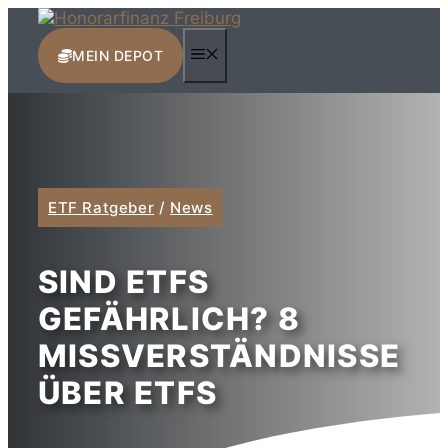
Zum
Inhalt
MENÜ
springen
MEIN DEPOT
ETF Ratgeber
/
News
SIND ETFS
GEFÄHRLICH? 8
MISSVERSTÄNDNISSE
ÜBER ETFS