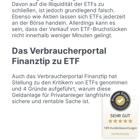
Davon auf die Illiquidität der ETFs zu
schließen, ist jedoch grundlegend falsch.
Ebenso wie Aktien lassen sich ETFs jederzeit
an der Börse handeln. Allerdings kann es
sein, dass der Verkauf von ETF-Bruchstücken
nicht innerhalb weniger Minuten gelingt.
Das Verbraucherportal
Kundenbewertungen und Erfahrungen zu
Finanztip zu ETF
Honorarfinanz AG - Freiburg
SEHR GUT
100%
Auch das Verbraucherportal Finanztip hat
Stellung zu den Kritikern von ETFs genommen
Empfehlungen auf
und 4 Gründe aufgeführt, warum diese
ProvenExpert.com
4,89 / 5,00
Geldanlage für Privatanleger langfristig eine
sichere und rentable Sache ist.
148
41
Bewertungen auf
Bewertungen von 1
SEHR GUT
ProvenExpert.com
anderen Quelle
189 Kundenbewertungen
Blick aufs ProvenExpert-Profil werfen
Authentizität