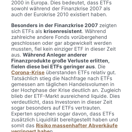
2000 in Europa. Dies bedeutet, dass ETFs
sowohl während der Finanzkrise 2007 als
auch der Eurokrise 2010 existiert haben.
Besonders in der Finanzkrise 2007
zeigten
sich ETFs als
krisenresistent
. Während
zahlreiche andere Fonds vorübergehend
geschlossen oder gar abgewickelt werden
mussten, fiel kein einziger ETF in dieser Zeit
aus.
Während Anleger anderer
Finanzprodukte große Verluste erlitten,
fielen diese bei ETFs geringer aus
. Die
Corona-Krise
überstanden ETFs relativ gut.
Tatsächlich stieg die Nachfrage nach ETFs
gemessen am täglichen Handelsvolumen in
der Hochphase der Krise deutlich an. Zugleich
blieb der ETF-Markt ausreichend liquide. Dies
verdeutlicht, dass Investoren in dieser Zeit
sogar besonders auf ETFs vertrauten.
Experten sprechen sogar davon, dass ETFs
zusätzlich Liquidität bereitgestellt haben und
somit das
Risiko massenhafter Abverkäufe
verringert habe
n.